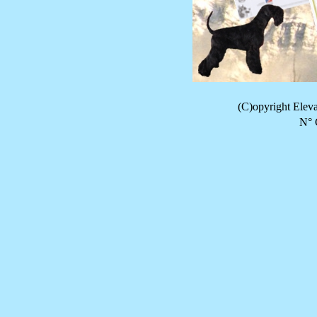
(C)opyright Ele
N° 